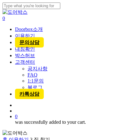
Skip
to
Close
main
Search
account
0
content
Menu
Doorbox소개
이용하기
문의상담
내짐확인
박스허브
고객센터
공지사항
FAQ
1:1문의
블로그
카톡상담
account
0
was successfully added to your cart.
홈
이용하기
3.짐 찾기