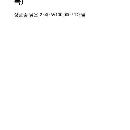
독)
상품중 낮은 가격:
₩
100,000
/ 1개월