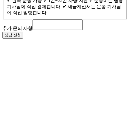
✔ 전국 운송 가능 ✔ 1톤~25톤 차량 지원 ✔ 운송비는 담당
기사님께 직접 결제합니다. ✔ 세금계산서는 운송 기사님
이 직접 발행합니다.
이
름
추가 문의 사항
보
상담 신청
관
기
간
추
가