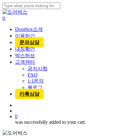
Skip
to
Close
main
Search
account
0
content
Menu
Doorbox소개
이용하기
문의상담
내짐확인
박스허브
고객센터
공지사항
FAQ
1:1문의
블로그
카톡상담
account
0
was successfully added to your cart.