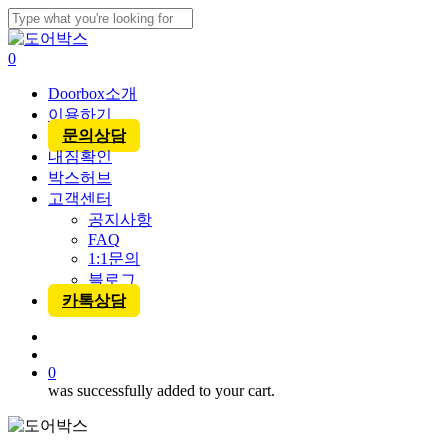
Skip
to
Close
main
Search
account
0
content
Menu
Doorbox소개
이용하기
문의상담
내짐확인
박스허브
고객센터
공지사항
FAQ
1:1문의
블로그
카톡상담
account
0
was successfully added to your cart.