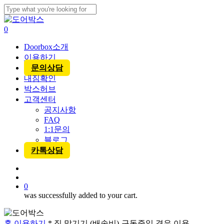
Skip
to
Close
main
Search
account
0
content
Menu
Doorbox소개
이용하기
문의상담
내짐확인
박스허브
고객센터
공지사항
FAQ
1:1문의
블로그
카톡상담
account
0
was successfully added to your cart.
홈
이용하기
* 짐 맡기기 (배송비)-구독중일 경우 이용