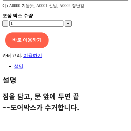
예) A0000-겨울옷, A0001-신발, A0002-장난감
포장 박스 수량
*
짐
맡
바로 이용하기
기
기
(배
카테고리:
이용하기
송
비)-
설명
구
독
설명
중
일
짐을 담고, 문 앞에 두면 끝
경
우
~~도어박스가 수거합니다.
이
용
수
량