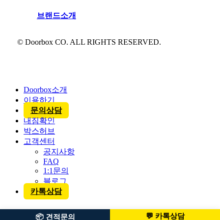
브
랜
드
소
개
© Doorbox CO. ALL RIGHTS RESERVED.
Close
Menu
Doorbox소개
이용하기
문의상담
내짐확인
박스허브
고객센터
공지사항
FAQ
1:1문의
블로그
카톡상담
💬 카톡상담
📦 견적문의