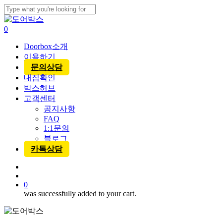
Skip
to
Close
main
Search
account
0
content
Menu
Doorbox소개
이용하기
문의상담
내짐확인
박스허브
고객센터
공지사항
FAQ
1:1문의
블로그
카톡상담
account
0
was successfully added to your cart.