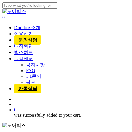
Skip
to
Close
main
Search
account
0
content
Menu
Doorbox소개
이용하기
문의상담
내짐확인
박스허브
고객센터
공지사항
FAQ
1:1문의
블로그
카톡상담
account
0
was successfully added to your cart.