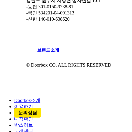
강원도 원주시 지정면 상차면길 10-1
-농협 301-0150-9738-81
-국민 534201-04-091313
-신한 140-010-638620
브
랜
드
소
개
© Doorbox CO. ALL RIGHTS RESERVED.
Close
Menu
Doorbox소개
이용하기
문의상담
내짐확인
박스허브
고객센터