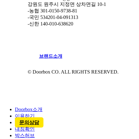
강원도 원주시 지정면 상차면길 10-1
-농협 301-0150-9738-81
-국민 534201-04-091313
-신한 140-010-638620
브
랜
드
소
개
© Doorbox CO. ALL RIGHTS RESERVED.
Close
Menu
Doorbox소개
이용하기
문의상담
내짐확인
박스허브