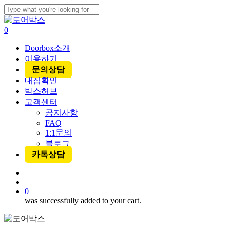
Skip
to
Close
main
Search
account
0
content
Menu
Doorbox소개
이용하기
문의상담
내짐확인
박스허브
고객센터
공지사항
FAQ
1:1문의
블로그
카톡상담
account
0
was successfully added to your cart.