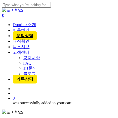
Skip
to
Close
main
Search
account
0
content
Menu
Doorbox소개
이용하기
문의상담
내짐확인
박스허브
고객센터
공지사항
FAQ
1:1문의
블로그
카톡상담
account
0
was successfully added to your cart.