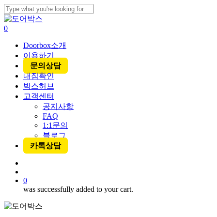
Skip
to
Close
main
Search
account
0
content
Menu
Doorbox소개
이용하기
문의상담
내짐확인
박스허브
고객센터
공지사항
FAQ
1:1문의
블로그
카톡상담
account
0
was successfully added to your cart.