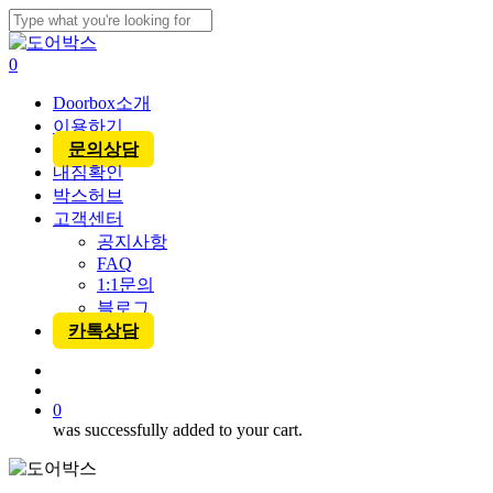
Skip
to
Close
main
Search
account
0
content
Menu
Doorbox소개
이용하기
문의상담
내짐확인
박스허브
고객센터
공지사항
FAQ
1:1문의
블로그
카톡상담
account
0
was successfully added to your cart.