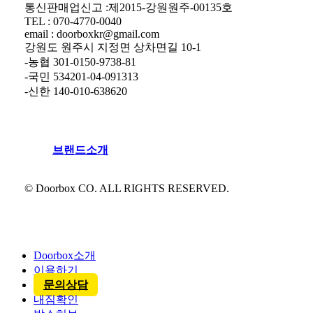
통신판매업신고 :제2015-강원원주-00135호
TEL : 070-4770-0040
email : doorboxkr@gmail.com
강원도 원주시 지정면 상차면길 10-1
-농협 301-0150-9738-81
-국민 534201-04-091313
-신한 140-010-638620
브
랜
드
소
개
© Doorbox CO. ALL RIGHTS RESERVED.
Close
Menu
Doorbox소개
이용하기
문의상담
내짐확인