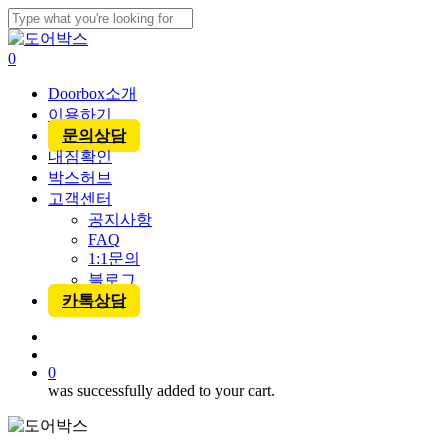
Skip
to
Close
main
Search
account
0
content
Menu
Doorbox소개
이용하기
문의상담
내짐확인
박스허브
고객센터
공지사항
FAQ
1:1문의
블로그
카톡상담
account
0
was successfully added to your cart.