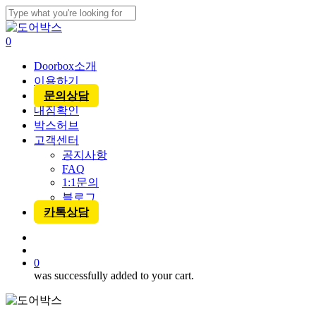
Skip
to
Close
main
Search
account
0
content
Menu
Doorbox소개
이용하기
문의상담
내짐확인
박스허브
고객센터
공지사항
FAQ
1:1문의
블로그
카톡상담
account
0
was successfully added to your cart.