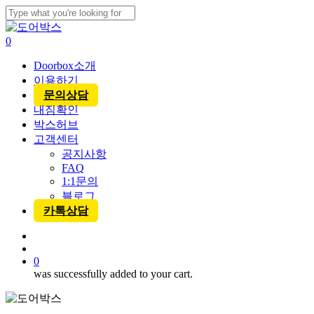
Skip
to
Close
main
Search
account
0
content
Menu
Doorbox소개
이용하기
문의상담
내짐확인
박스허브
고객센터
공지사항
FAQ
1:1문의
블로그
카톡상담
account
0
was successfully added to your cart.