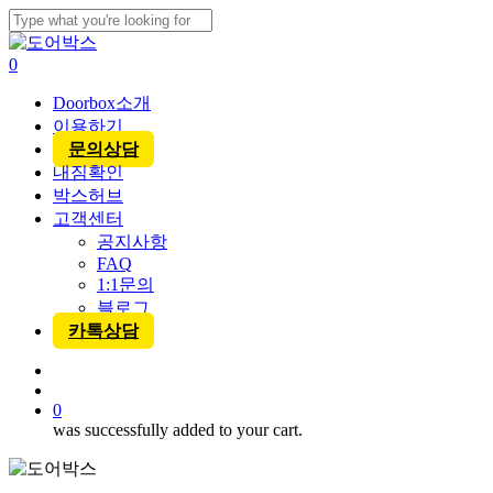
Skip
to
Close
main
Search
account
0
content
Menu
Doorbox소개
이용하기
문의상담
내짐확인
박스허브
고객센터
공지사항
FAQ
1:1문의
블로그
카톡상담
account
0
was successfully added to your cart.