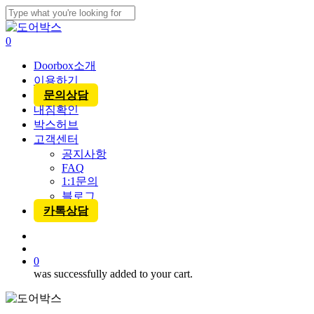
Skip
to
Close
main
Search
account
0
content
Menu
Doorbox소개
이용하기
문의상담
내짐확인
박스허브
고객센터
공지사항
FAQ
1:1문의
블로그
카톡상담
account
0
was successfully added to your cart.