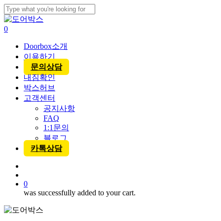
Skip
to
Close
main
Search
account
0
content
Menu
Doorbox소개
이용하기
문의상담
내짐확인
박스허브
고객센터
공지사항
FAQ
1:1문의
블로그
카톡상담
account
0
was successfully added to your cart.